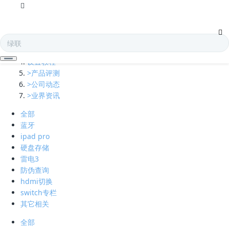
全部
多口充电器
凯发娱乐全球的技术支持
设置教程
>产品评测
>公司动态
>业界资讯
全部
蓝牙
ipad pro
硬盘存储
雷电3
防伪查询
hdmi切换
switch专栏
其它相关
全部