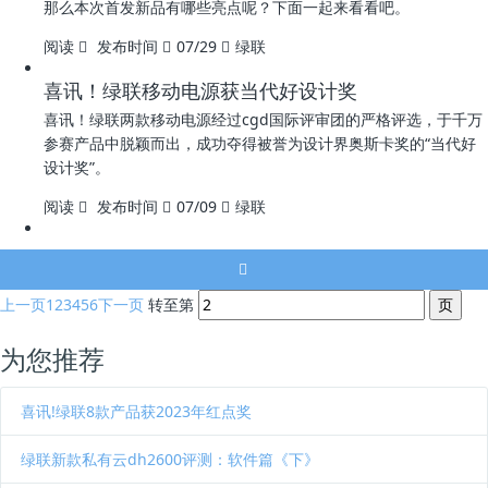
那么本次首发新品有哪些亮点呢？下面一起来看看吧。
阅读
发布时间
07/29
绿联
喜讯！绿联移动电源获当代好设计奖
喜讯！绿联两款移动电源经过cgd国际评审团的严格评选，于千万
参赛产品中脱颖而出，成功夺得被誉为设计界奥斯卡奖的“当代好
设计奖”。
阅读
发布时间
07/09
绿联
上一页
1
2
3
4
5
6
下一页
转至第
为您推荐
喜讯!绿联8款产品获2023年红点奖
绿联新款私有云dh2600评测：软件篇《下》