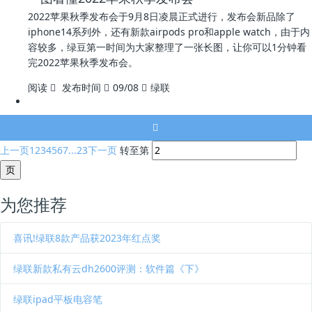
2022苹果秋季发布会于9月8日凌晨正式进行，发布会新品除了
iphone14系列外，还有新款airpods pro和apple watch，由于内
容较多，绿豆第一时间为大家整理了一张长图，让你可以1分钟看
完2022苹果秋季发布会。
阅读
发布时间
09/08
绿联
上一页
1
2
3
4
5
6
7
...23
下一页
转至第
为您推荐
喜讯!绿联8款产品获2023年红点奖
绿联新款私有云dh2600评测：软件篇《下》
绿联ipad平板电容笔