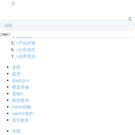
全部
多口充电器
凯发娱乐全球的技术支持
设置教程
>产品评测
>公司动态
>业界资讯
全部
蓝牙
ipad pro
硬盘存储
雷电3
防伪查询
hdmi切换
switch专栏
其它相关
全部