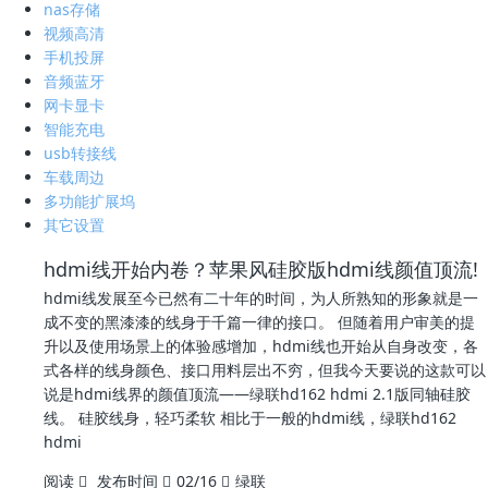
nas存储
视频高清
手机投屏
音频蓝牙
网卡显卡
智能充电
usb转接线
车载周边
多功能扩展坞
其它设置
hdmi线开始内卷？苹果风硅胶版hdmi线颜值顶流!
hdmi线发展至今已然有二十年的时间，为人所熟知的形象就是一
成不变的黑漆漆的线身于千篇一律的接口。 但随着用户审美的提
升以及使用场景上的体验感增加，hdmi线也开始从自身改变，各
式各样的线身颜色、接口用料层出不穷，但我今天要说的这款可以
说是hdmi线界的颜值顶流——绿联hd162 hdmi 2.1版同轴硅胶
线。 硅胶线身，轻巧柔软 相比于一般的hdmi线，绿联hd162
hdmi
阅读
发布时间
02/16
绿联