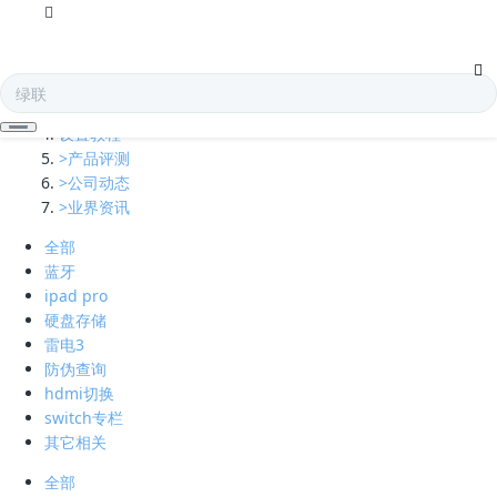
全部
多口充电器
凯发娱乐全球的技术支持
设置教程
>产品评测
>公司动态
>业界资讯
全部
蓝牙
ipad pro
硬盘存储
雷电3
防伪查询
hdmi切换
switch专栏
其它相关
全部