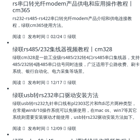
rs串口转光纤modem产品供电和应用操作教程丨
cm365
rs232-rs485-rs422串口转光纤modem产品介绍和供电连接教
程，绿联cm365使用方法。
阅读
发布时间
02/24
绿联
绿联rs485/232集线器视频教程丨cm328
绿联cm328是一款工业级rs485/232转4口rs485串口集线器，支持
485/232转4路485串口信号同时连接，广泛适用于公路收费、刷卡
系统、银行自动化、电力采集等场景。
阅读
发布时间
12/17
绿联
绿联usb转rs232串口驱动安装方法
绿联usb转rs232九针串口线有pl2303芯片和ftdi芯片两种类型，
在常规win8/10操作系统可以免驱使用，在mac os、win7等其它
系统则需要安装驱动才能使用，usb转rs232驱动安装方法如下。
阅读
发布时间
12/09
绿联