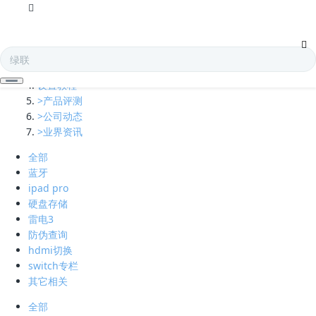
全部
多口充电器
凯发娱乐全球的技术支持
设置教程
>产品评测
>公司动态
>业界资讯
全部
蓝牙
ipad pro
硬盘存储
雷电3
防伪查询
hdmi切换
switch专栏
其它相关
全部