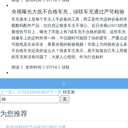
央视曝光大批不合格车充，绿联车充通过严苛检验
车充基本上是每个车主人手必备的工具，而正是作为这种必备的车
载数码配件产品，往往也让狠多车主不省心。近日央视cctv13的质
量报告节目上，曝光了市面上有7成车充不合格的新闻，这些车充
就像车上的定时炸弹一样，不仅随时可能毁了你的爱车，严重点还
可能危及生命安全，看看央视的检验视频！市面上为何能有这么多
不合格车充还卖的这么火？很多车主表示，真不知道自己车上用着
的车充有没有问题了，大家人心惶惶。作为行业标杆
阅读
发布时间
07/14
绿联
上一页
1...
31
32
33
34
35
36
37
下一页
转至第
为您推荐
喜讯!绿联8款产品获2023年红点奖