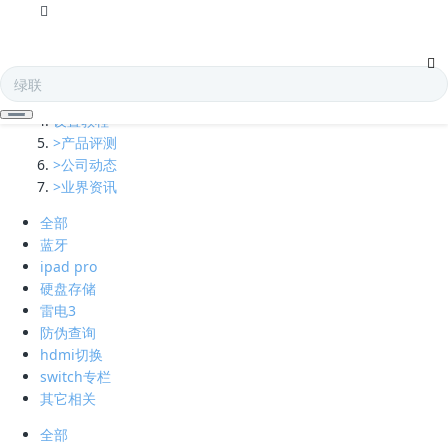
全部
多口充电器
凯发娱乐全球的技术支持
设置教程
>产品评测
>公司动态
>业界资讯
全部
蓝牙
ipad pro
硬盘存储
雷电3
防伪查询
hdmi切换
switch专栏
其它相关
全部