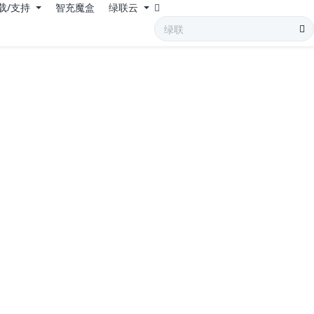
载/支持
智充魔盒
绿联云