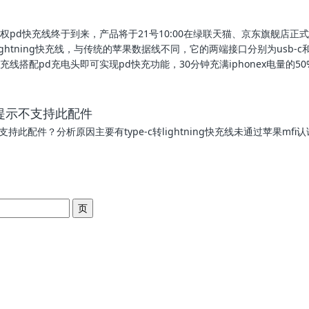
权pd快充线终于到来，产品将于21号10:00在绿联天猫、京东旗舰店正
 lightning快充线，与传统的苹果数据线不同，它的两端接口分别为usb-c
d快充线搭配pd充电头即可实现pd快充功能，30分钟充满iphonex电量的50
充电提示不支持此配件
示不支持此配件？分析原因主要有type-c转lightning快充线未通过苹果mf