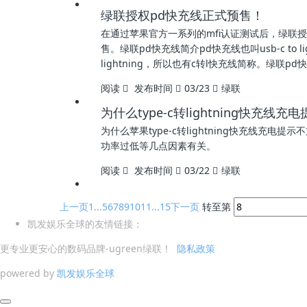
绿联授权pd快充线正式预售！
在通过苹果官方一系列的mfi认证测试后，绿联授
售。绿联pd快充线简介pd快充线也叫usb-c to
lightning，所以也有c转l快充线简称。绿联p
阅读
发布时间
03/23
绿联
为什么type-c转lightning快充线
为什么苹果type-c转lightning快充线充电提
功率过低等几点因素有关。
阅读
发布时间
03/22
绿联
上一页
1...
5
6
7
8
9
10
11
...15
下一页
转至第
凯发娱乐全球的友情链接：
更专业更安心的数码品牌-ugreen绿联！
隐私政策
powered by
凯发娱乐全球