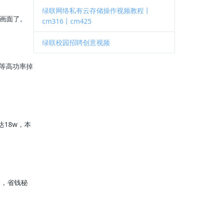
绿联网络私有云存储操作视频教程丨
脑画面了。
cm316丨cm425
绿联校园招聘创意视频
频等高功率掉
可达18w，本
券，省钱秘