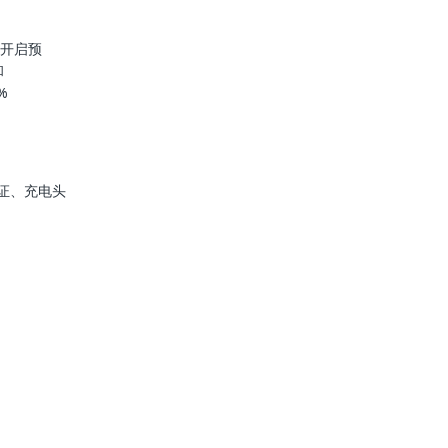
式开启预
和
%
i认证、充电头