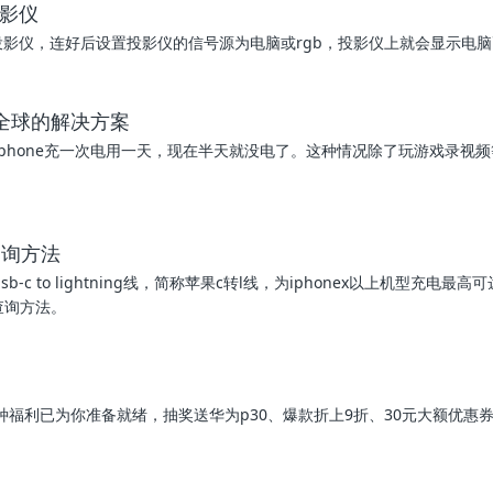
投影仪
投影仪，连好后设置投影仪的信号源为电脑或rgb，投影仪上就会显示电
乐全球的解决方案
phone充一次电用一天，现在半天就没电了。这种情况除了玩游戏录视
查询方法
-c to lightning线，简称苹果c转l线，为iphonex以上机型充电最高
查询方法。
种福利已为你准备就绪，抽奖送华为p30、爆款折上9折、30元大额优惠