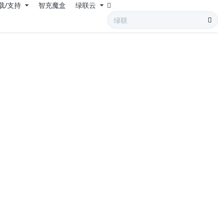
载/支持
智充魔盒
绿联云