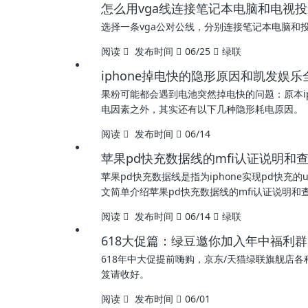
怎么用vga线连接笔记本电脑和电视
选择一条vga公对公线，分别连接笔记本电脑和
阅读
发布时间
06/25
绿联
iphone掉电快的隐形原因和凯发娱
果粉可能都会遇到电池突然掉电快的问题：原本i
电因素之外，其实还有以下几种隐形耗电原因。
阅读
发布时间
06/14
苹果pd快充数据线的mfi认证说明和
苹果pd快充数据线是指为iphone实现pd快充的usb
文简单介绍苹果pd快充数据线的mfi认证说明和
阅读
发布时间
06/14
绿联
618大促篇：绿豆邀你加入年中福利群
618年中大促提前嗨购，京东/天猫绿联旗舰店各
笈请收好。
阅读
发布时间
06/01