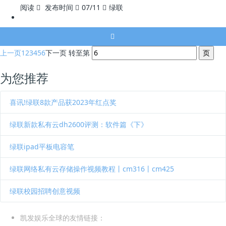
阅读
发布时间
07/11
绿联
上一页
1
2
3
4
5
6
下一页
转至第
为您推荐
喜讯!绿联8款产品获2023年红点奖
绿联新款私有云dh2600评测：软件篇《下》
绿联ipad平板电容笔
绿联网络私有云存储操作视频教程丨cm316丨cm425
绿联校园招聘创意视频
凯发娱乐全球的友情链接：