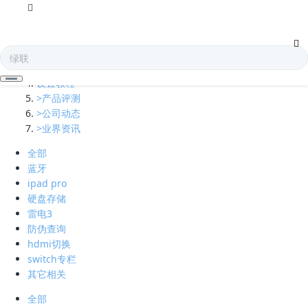
全部
多口充电器
凯发娱乐全球的技术支持
设置教程
>产品评测
>公司动态
>业界资讯
全部
蓝牙
ipad pro
硬盘存储
雷电3
防伪查询
hdmi切换
switch专栏
其它相关
全部