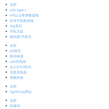
全部
usb type c
mfi认证苹果数据线
安卓手机数据线
otg系列
手机支架
钢化膜/手机壳
全部
pd快充
移动电源
usb充电器
qc2.0/3.0快充
无线充电器
智能排插
全部
lightning周边
全部
拓展坞