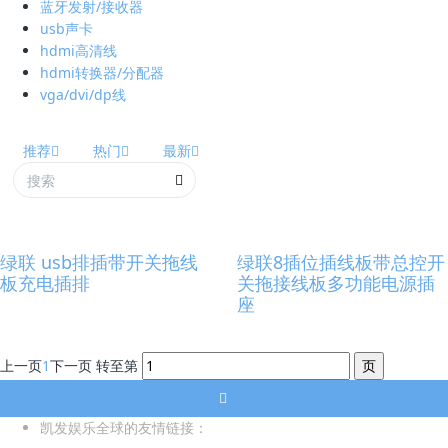
蓝牙发射/接收器
usb声卡
hdmi高清线
hdmi转换器/分配器
vga/dvi/dp线
推荐
热门
最新
绿联 usb排插带开关拖线
绿联8插位插线板带总控开
板充电插排
关拖接线板多功能电源插
座
上一页
1
下一页
转至第
凯发娱乐全球的友情链接：