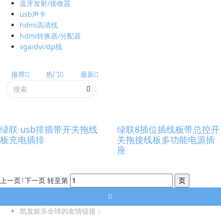
蓝牙发射/接收器
usb声卡
hdmi高清线
hdmi转换器/分配器
vga/dvi/dp线
推荐
热门
最新
绿联 usb排插带开关拖线
绿联8插位插线板带总控开
板充电插排
关拖接线板多功能电源插
座
上一页
1
下一页
转至第
凯发娱乐全球的友情链接：