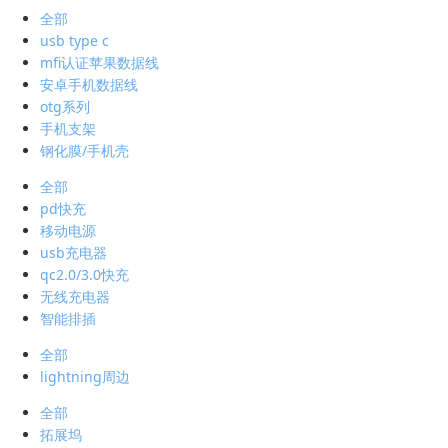
全部
usb type c
mfi认证苹果数据线
安卓手机数据线
otg系列
手机支架
钢化膜/手机壳
全部
pd快充
移动电源
usb充电器
qc2.0/3.0快充
无线充电器
智能排插
全部
lightning周边
全部
拓展坞