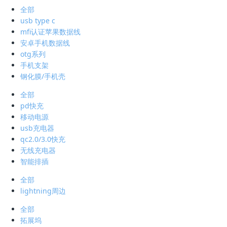
全部
usb type c
mfi认证苹果数据线
安卓手机数据线
otg系列
手机支架
钢化膜/手机壳
全部
pd快充
移动电源
usb充电器
qc2.0/3.0快充
无线充电器
智能排插
全部
lightning周边
全部
拓展坞