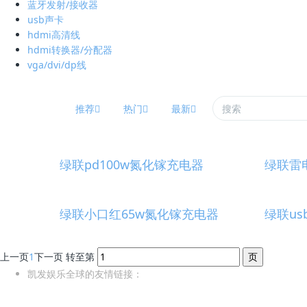
蓝牙发射/接收器
usb声卡
hdmi高清线
hdmi转换器/分配器
vga/dvi/dp线
推荐
热门
最新
绿联pd100w氮化镓充电器
绿联雷
绿联小口红65w氮化镓充电器
绿联us
上一页
1
下一页
转至第
凯发娱乐全球的友情链接：