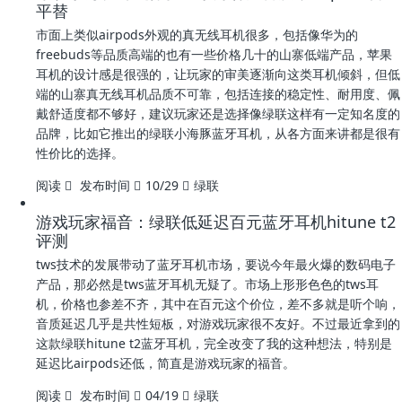
平替
市面上类似airpods外观的真无线耳机很多，包括像华为的
freebuds等品质高端的也有一些价格几十的山寨低端产品，苹果
耳机的设计感是很强的，让玩家的审美逐渐向这类耳机倾斜，但低
端的山寨真无线耳机品质不可靠，包括连接的稳定性、耐用度、佩
戴舒适度都不够好，建议玩家还是选择像绿联这样有一定知名度的
品牌，比如它推出的绿联小海豚蓝牙耳机，从各方面来讲都是很有
性价比的选择。
阅读
发布时间
10/29
绿联
游戏玩家福音：绿联低延迟百元蓝牙耳机hitune t2
评测
tws技术的发展带动了蓝牙耳机市场，要说今年最火爆的数码电子
产品，那必然是tws蓝牙耳机无疑了。市场上形形色色的tws耳
机，价格也参差不齐，其中在百元这个价位，差不多就是听个响，
音质延迟几乎是共性短板，对游戏玩家很不友好。不过最近拿到的
这款绿联hitune t2蓝牙耳机，完全改变了我的这种想法，特别是
延迟比airpods还低，简直是游戏玩家的福音。
阅读
发布时间
04/19
绿联