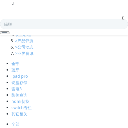
全部
多口充电器
凯发娱乐全球的技术支持
设置教程
>产品评测
>公司动态
>业界资讯
全部
蓝牙
ipad pro
硬盘存储
雷电3
防伪查询
hdmi切换
switch专栏
其它相关
全部