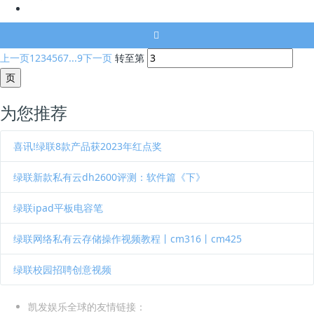
上一页
1
2
3
4
5
6
7
...9
下一页
转至第
为您推荐
喜讯!绿联8款产品获2023年红点奖
绿联新款私有云dh2600评测：软件篇《下》
绿联ipad平板电容笔
绿联网络私有云存储操作视频教程丨cm316丨cm425
绿联校园招聘创意视频
凯发娱乐全球的友情链接：