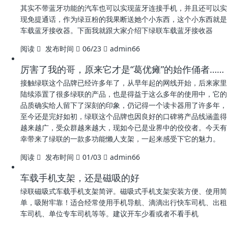
其实不带蓝牙功能的汽车也可以实现蓝牙连接手机，并且还可以实
现免提通话，作为绿豆粉的我果断送她个小东西，这个小东西就是
车载蓝牙接收器。下面我就跟大家介绍下绿联车载蓝牙接收器
阅读
发布时间
06/23
admin66
厉害了我的哥，原来它才是“葛优瘫”的始作俑者……
接触绿联这个品牌已经许多年了，从早年起的网线开始，后来家里
陆续添置了很多绿联的产品，也是得益于这么多年的使用中，它的
品质确实给人留下了深刻的印象，仍记得一个读卡器用了许多年，
至今还是完好如初，绿联这个品牌也因良好的口碑将产品线涵盖得
越来越广，受众群越来越大，现如今已是业界中的佼佼者。今天有
幸带来了绿联的一款多功能懒人支架，一起来感受下它的魅力。
阅读
发布时间
01/03
admin66
车载手机支架，还是磁吸的好
绿联磁吸式车载手机支架简评。磁吸式手机支架安装方便、使用简
单，吸附牢靠！适合经常使用手机导航、滴滴出行快车司机、出租
车司机、单位专车司机等等。建议开车少看或者不看手机