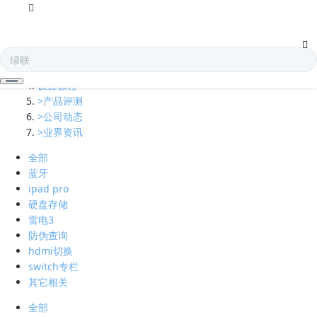
全部
多口充电器
凯发娱乐全球的技术支持
设置教程
>产品评测
>公司动态
>业界资讯
全部
蓝牙
ipad pro
硬盘存储
雷电3
防伪查询
hdmi切换
switch专栏
其它相关
全部