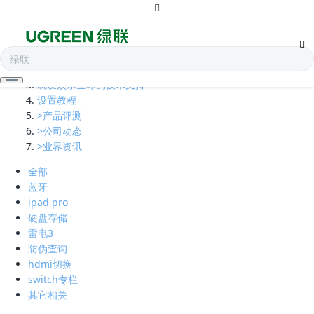
全部
多口充电器
凯发娱乐全球的技术支持
设置教程
>产品评测
>公司动态
>业界资讯
全部
蓝牙
ipad pro
硬盘存储
雷电3
防伪查询
hdmi切换
switch专栏
其它相关