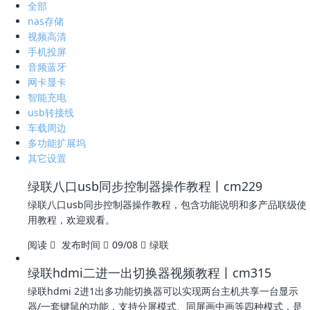
全部
nas存储
视频高清
手机投屏
音频蓝牙
网卡显卡
智能充电
usb转接线
车载周边
多功能扩展坞
其它设置
绿联八口usb同步控制器操作教程丨cm229
绿联八口usb同步控制器操作教程，包含功能说明和多产品联级使
用教程，欢迎观看。
阅读
发布时间
09/08
绿联
绿联hdmi二进一出切换器视频教程丨cm315
绿联hdmi 2进1出多功能切换器可以实现两台主机共享一台显示
器/一套键鼠的功能，支持分屏模式、同屏画中画等四种模式，是