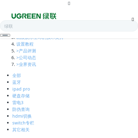
全部
多口充电器
凯发娱乐全球的技术支持
设置教程
>产品评测
>公司动态
>业界资讯
全部
蓝牙
ipad pro
硬盘存储
雷电3
防伪查询
hdmi切换
switch专栏
其它相关