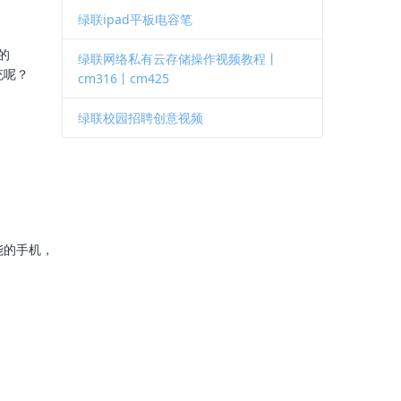
绿联ipad平板电容笔
的
绿联网络私有云存储操作视频教程丨
快充呢？
cm316丨cm425
绿联校园招聘创意视频
能的手机，