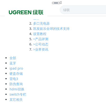
全部
多口充电器
凯发娱乐全球的技术支持
设置教程
>产品评测
>公司动态
>业界资讯
全部
蓝牙
ipad pro
硬盘存储
雷电3
防伪查询
hdmi切换
switch专栏
其它相关