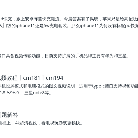
pd快充，跟上安卓阵营快充潮流。今晨答案有了揭晓，苹果只是给高配版
标配快充，入门级的iphone11还是5w充电套装。那么iphone11为何没有标配pd
e-c接口具备视频传输功能，目前支持扩展的手机品牌主要有华为和三星。
频教程丨cm181丨cm194
p20手机投屏模式和电脑模式的图文视频说明，适用于type-c接口支持视频功
8 /s9/s9 、三星note8等。
问题解答
电视上，4k超清视效，看电视玩游戏更畅快。