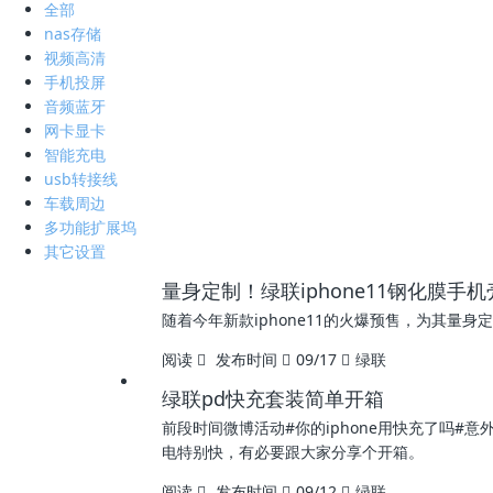
全部
nas存储
视频高清
手机投屏
音频蓝牙
网卡显卡
智能充电
usb转接线
车载周边
多功能扩展坞
其它设置
量身定制！绿联iphone11钢化膜手
随着今年新款iphone11的火爆预售，为其量
阅读
发布时间
09/17
绿联
绿联pd快充套装简单开箱
前段时间微博活动#你的iphone用快充了吗#
电特别快，有必要跟大家分享个开箱。
阅读
发布时间
09/12
绿联