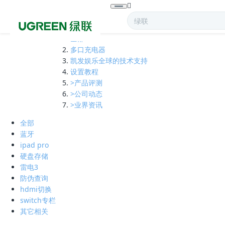
全部
多口充电器
凯发娱乐全球的技术支持
设置教程
>产品评测
>公司动态
>业界资讯
全部
蓝牙
ipad pro
硬盘存储
雷电3
防伪查询
hdmi切换
switch专栏
其它相关