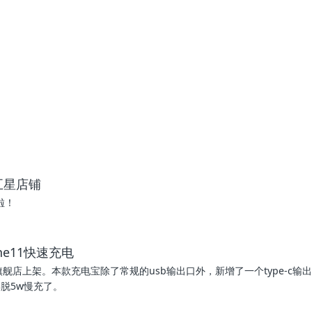
五星店铺
啦！
ne11快速充电
联旗舰店上架。本款充电宝除了常规的usb输出口外，新增了一个type-c输
摆脱5w慢充了。