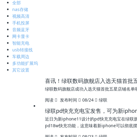
全部
nas存储
视频高清
手机投屏
音频蓝牙
网卡显卡
智能充电
usb转接线
车载周边
多功能扩展坞
其它设置
喜讯！绿联数码旗舰店入选天猫首批
绿联数码旗舰店成功入选天猫首批五星店铺名单
阅读
发布时间
08/24
绿联
绿联pd快充充电宝发售，可为新ipho
近日为新iphone11设计的pd快充充电宝在绿
pd18w快充功能，这意味着新iphone可以彻底
阅读
发布时间
08/23
绿联