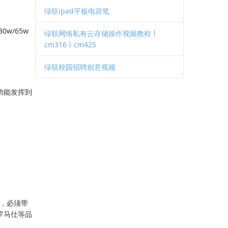
绿联ipad平板电容笔
w/65w
绿联网络私有云存储操作视频教程丨
cm316丨cm425
绿联校园招聘创意视频
功能发挥到
心，必须带
罗马仕等品